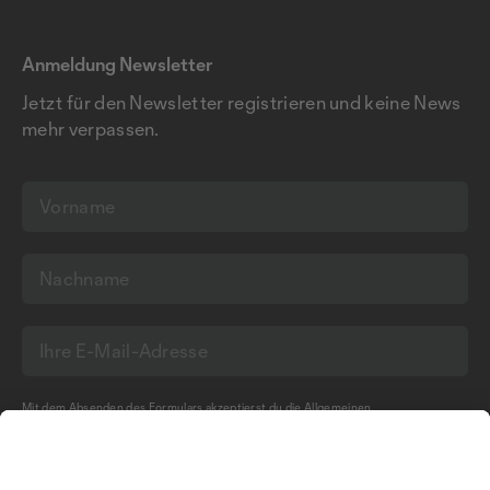
Anmeldung Newsletter
Jetzt für den Newsletter registrieren und keine News
mehr verpassen.
Mit dem Absenden des Formulars akzeptierst du die
Allgemeinen
Geschäftsbedingungen
und die
Datenschutzerklärung
der Olma Messen St.Gallen
AG.