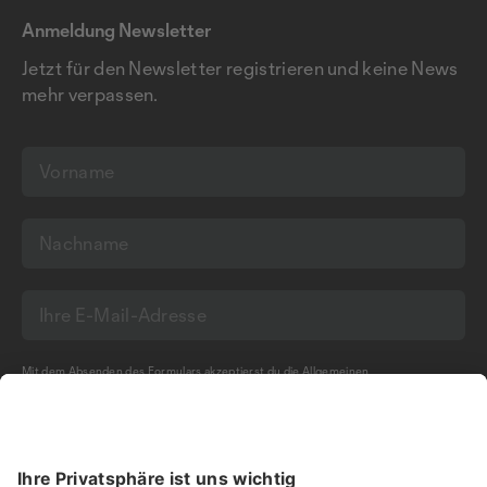
Anmeldung Newsletter
Jetzt für den Newsletter registrieren und keine News
mehr verpassen.
Mit dem Absenden des Formulars akzeptierst du die
Allgemeinen
Geschäftsbedingungen
und die
Datenschutzerklärung
der Olma Messen St.Gallen
AG.
NEWSLETTER BESTELLEN