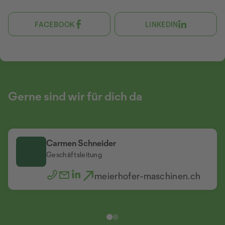
FACEBOOK
LINKEDIN
Gerne sind wir für dich da
Carmen Schneider
Hugo Meierhofer
Geschäftsleitung
Meierhofer Inox AG
Inhaber
meierhofer-maschinen.ch
www.inoxmontagen.ch