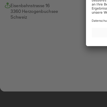
Eisenbahnstrasse 16
+4
3360 Herzogenbuchsee
Na
Schweiz
ww