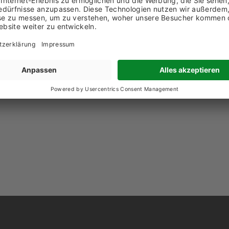
1 58 434 15 15
chricht senden
w.melior.ch