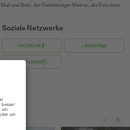
Muli und Boki, der Geräteträger Metrac, die Einachser
Soziale Netzwerke
FACEBOOK
LINKEDIN
INSTAGRAM