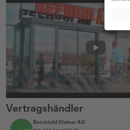
Play
Vertragshändler
Berchtold Steiner AG
Halle 9.1.A, Stand 9.1A.25