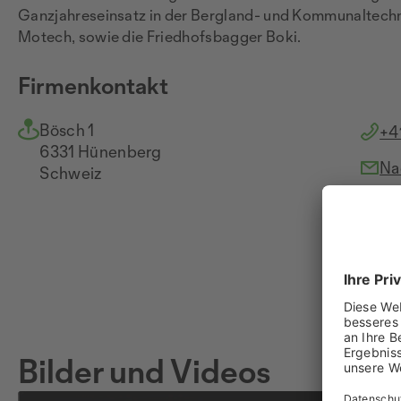
Ganzjahreseinsatz in der Bergland- und Kommunaltechni
Motech, sowie die Friedhofsbagger Boki.
Firmenkontakt
Bösch 1
+4
6331 Hünenberg
Na
Schweiz
ww
Bilder und Videos