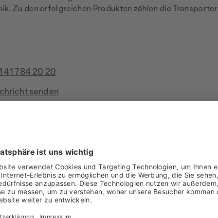
k. Zu den erfolgreichen Produkten zählen die Transporter 
1 41 784 20 20
chricht senden
w.agromont.ch