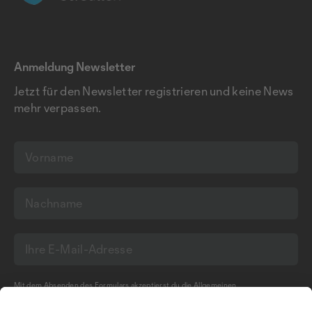
Anmeldung Newsletter
Jetzt für den Newsletter registrieren und keine News
mehr verpassen.
Mit dem Absenden des Formulars akzeptierst du die
Allgemeinen
Geschäftsbedingungen
und die
Datenschutzerklärung
der Olma Messen St.Gallen
AG.