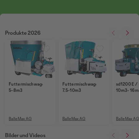
Produkte 2026
Futtermischwagen
Futtermischwagen
sd1200 E / 
5-8m3
7.5-10m3
10m3- 16m
BalleMax AG
BalleMax AG
BalleMax A
Bilder und Videos