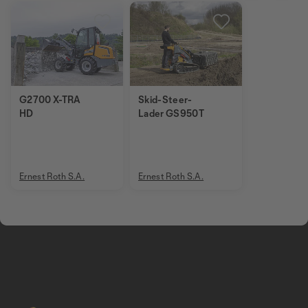
G2700 X-TRA
Skid-Steer-
HD
Lader GS950T
Ernest Roth S.A.
Ernest Roth S.A.