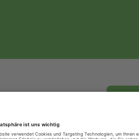
hnik AG
Freigelände