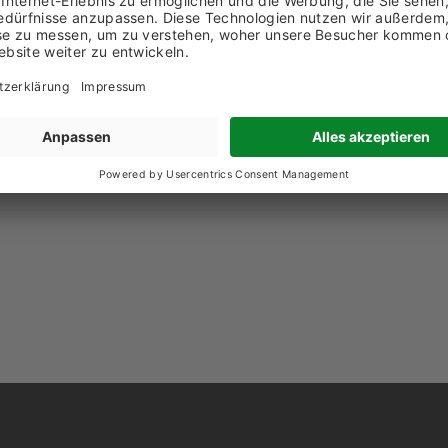
1 61 985 86 66
chricht senden
w.voellminag.ch