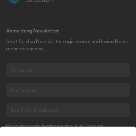
Anmeldung Newsletter
Jetzt für den Newsletter registrieren und keine News
mehr verpassen.
Mit dem Absenden des Formulars akzeptierst du die
Allgemeinen
Geschäftsbedingungen
und die
Datenschutzerklärung
der Olma Messen St.Gallen
AG.