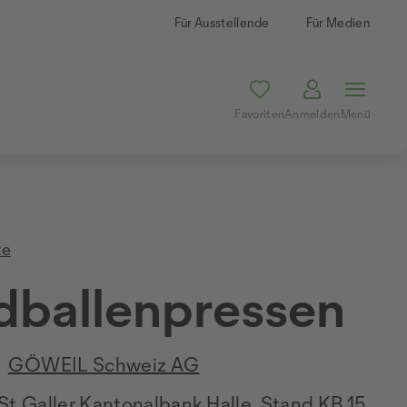
Für Ausstellende
Für Medien
Favoriten
Anmelden
Menü
te
dballenpressen
GÖWEIL Schweiz AG
St.Galler Kantonalbank Halle, Stand KB.15