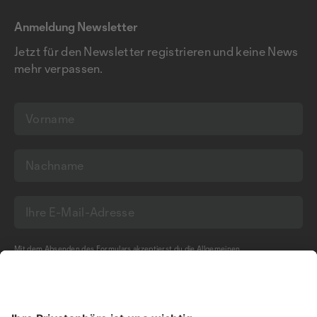
Anmeldung Newsletter
Jetzt für den Newsletter registrieren und keine News
mehr verpassen.
Mit dem Absenden des Formulars akzeptierst du die
Allgemeinen
Geschäftsbedingungen
und die
Datenschutzerklärung
der Olma Messen St.Gallen
AG.
NEWSLETTER BESTELLEN