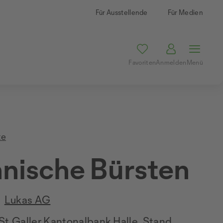
Für Ausstellende
Für Medien
Favoriten
Anmelden
Menü
te
nische Bürsten
Lukas AG
St.Galler Kantonalbank Halle, Stand