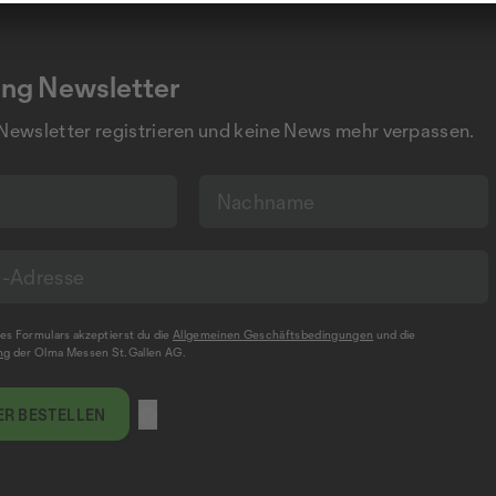
ng Newsletter
 Newsletter registrieren und keine News mehr verpassen.
s Formulars akzeptierst du die
Allgemeinen Geschäftsbedingungen
und die
ng
der Olma Messen St.Gallen AG.
R BESTELLEN