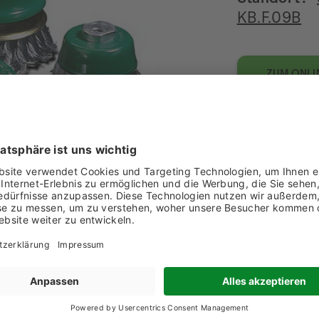
KB.F.09B
ZUM ONLI