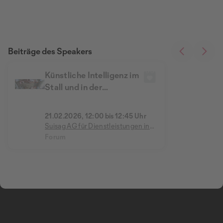
Beiträge des Speakers
Künstliche Intelligenz im
Stall und in der
Schweinezucht
21.02.2026, 12:00 bis 12:45 Uhr
Suisag AG für Dienstleistungen in
der Schweineproduktion
Forum