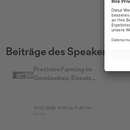
Beiträge des Speakers
Precision Farming im
Gemüsebau, Einsatz
moderner Hacktechnik
19.02.2026, 11:00 bis 11:20 Uhr
Forum