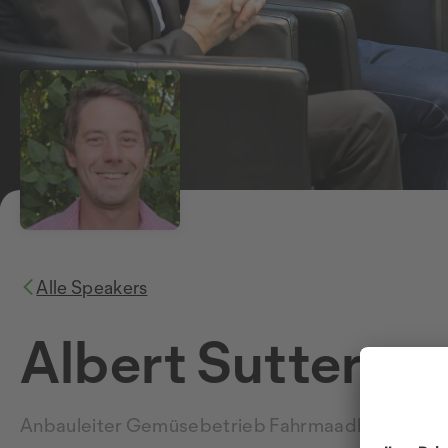
Alle Speakers
Albert Sutter
Anbauleiter Gemüsebetrieb Fahrmaadhof