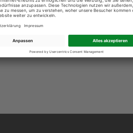
98113848
chricht senden
w.klara.ch