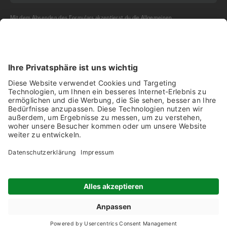
Mit dem Absenden des Formulars akzeptierst du die
Allgemeinen
Geschäftsbedingungen
und die
Datenschutzerklärung
der Olma Messen St.Gallen
AG.
NEWSLETTER BESTELLEN
Impressum
Disclaimer
Datenschutz
Ausstellende 2026
Produkte 2026
Geländeplan 2026