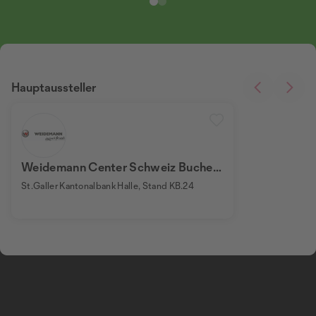
Hauptaussteller
Weidemann Center Schweiz Bucher
Landtechnik AG
St.Galler Kantonalbank Halle, Stand KB.24