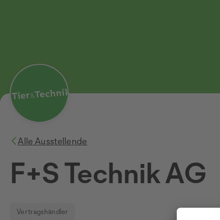
Alle Ausstellende
F+S Technik AG
Vertragshändler