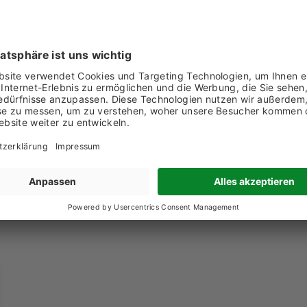
1 71 866 22 26
chricht senden
w.fstechnik.ch