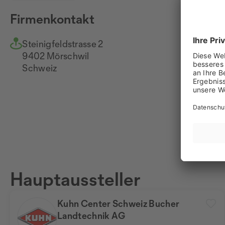
Firmenkontakt
Steinigfeldstrasse 2
+4
9402 Mörschwil
Na
Schweiz
ww
Hauptaussteller
Kuhn Center Schweiz Bucher
Landtechnik AG