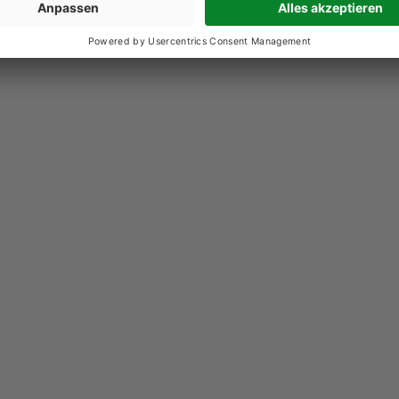
ng Newsletter
 Newsletter registrieren und keine News mehr verpassen.
s Formulars akzeptierst du die
Allgemeinen Geschäftsbedingungen
und die
ng
der Olma Messen St.Gallen AG.