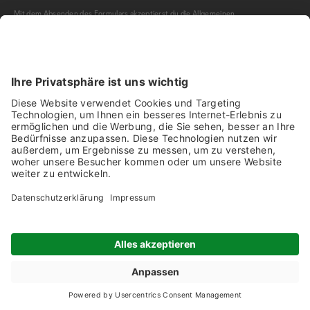
Mit dem Absenden des Formulars akzeptierst du die
Allgemeinen
Geschäftsbedingungen
und die
Datenschutzerklärung
der Olma Messen St.Gallen
AG.
NEWSLETTER BESTELLEN
Impressum
Disclaimer
Datenschutz
Ausstellende 2026
Produkte 2026
Geländeplan 2026