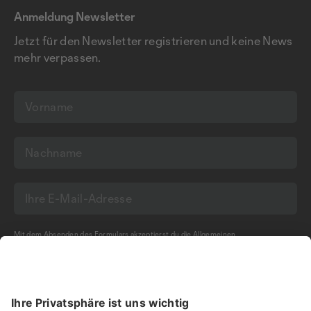
Anmeldung Newsletter
Jetzt für den Newsletter registrieren und keine News
mehr verpassen.
Mit dem Absenden des Formulars akzeptierst du die
Allgemeinen
Geschäftsbedingungen
und die
Datenschutzerklärung
der Olma Messen St.Gallen
AG.
NEWSLETTER BESTELLEN