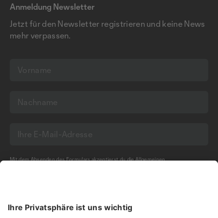
Anmeldung Newsletter
Jetzt für den Newsletter registrieren und keine News
mehr verpassen.
Mit dem Absenden des Formulars akzeptierst du die
Allgemeinen
Geschäftsbedingungen
und die
Datenschutzerklärung
der Olma Messen St.Gallen
AG.
NEWSLETTER BESTELLEN