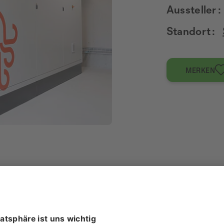
Aussteller :
Standort :
MERKEN
rid.
Das System überwacht, steuert und optimiert alle Energ
 Intelibrain für maximale Effizienz, Versorgungssicherheit