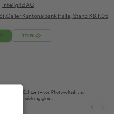
Inteligrid AG
St.Galler Kantonalbank Halle, Stand KB.F.05
TEILEN
ieflüsse in Echtzeit – von Photovoltaik und
 und Energieunabhängigkeit.