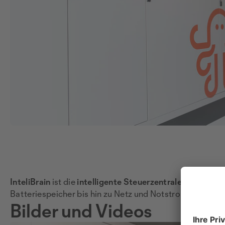
InteliBrain
ist die
intelligente Steuerzentrale von Intelig
Batteriespeicher bis hin zu Netz und Notstrom. So sorgt
Bilder und Videos