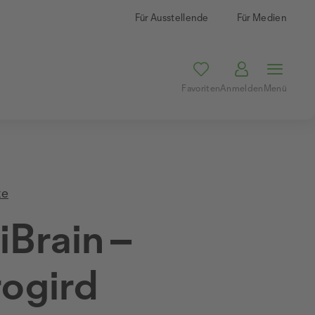
Für Ausstellende
Für Medien
Favoriten
Anmelden
Menü
te
liBrain –
ogird