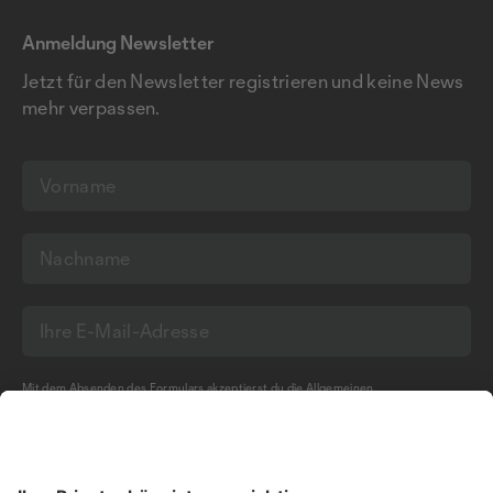
Anmeldung Newsletter
Jetzt für den Newsletter registrieren und keine News
mehr verpassen.
Mit dem Absenden des Formulars akzeptierst du die
Allgemeinen
Geschäftsbedingungen
und die
Datenschutzerklärung
der Olma Messen St.Gallen
AG.
NEWSLETTER BESTELLEN