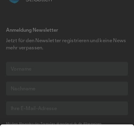
Anmeldung Newsletter
Jetzt für den Newsletter registrieren und keine News
mehr verpassen.
Mit dem Absenden des Formulars akzeptierst du die
Allgemeinen
Geschäftsbedingungen
und die
Datenschutzerklärung
der Olma Messen St.Gallen
AG.