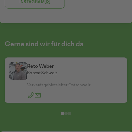
INSTAGRAM
Gerne sind wir für dich da
Reto Weber
Bobcat Schweiz
Kilian Meyer
Xaver Meier
Bobcat Schweiz
Bobcat Schweiz
Verkaufsgebietsleiter Ostschweiz
Verkaufsgebietsleiter Zentralschweiz & Tessin
Verkaufsgebietsleiter Mittelland & Wallis