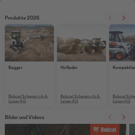
Produkte 2026
Bagger
Hoflader
Kompaktla
Bobcat Schweiz c/o A.
Bobcat Schweiz c/o A.
Bobcat Schw
Leiser AG
Leiser AG
Leiser AG
Bilder und Videos