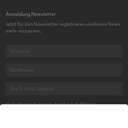
Anmeldung Newsletter
Jetzt für den Newsletter registrieren und keine News
mehr verpassen.
Mit dem Absenden des Formulars akzeptierst du die
Allgemeinen
Geschäftsbedingungen
und die
Datenschutzerklärung
der Olma Messen St.Gallen
AG.