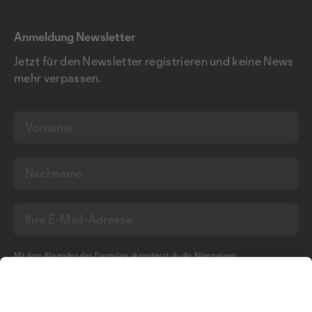
Anmeldung Newsletter
Jetzt für den Newsletter registrieren und keine News
mehr verpassen.
Mit dem Absenden des Formulars akzeptierst du die
Allgemeinen
Geschäftsbedingungen
und die
Datenschutzerklärung
der Olma Messen St.Gallen
AG.