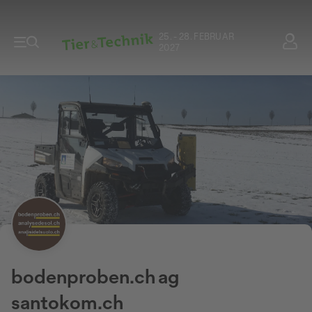
25. - 28. FEBRUAR
2027
bodenproben.ch ag
santokom.ch