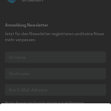
Anmeldung Newsletter
Jetzt für den Newsletter registrieren und keine News
mehr verpassen.
Mit dem Absenden des Formulars akzeptierst du die
Allgemeinen
Geschäftsbedingungen
und die
Datenschutzerklärung
der Olma Messen St.Gallen
AG.