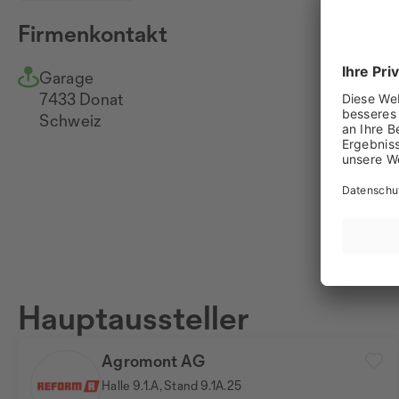
Firmenkontakt
Garage
+4
7433 Donat
Na
Schweiz
ww
Hauptaussteller
Agromont AG
Halle 9.1.A, Stand 9.1A.25