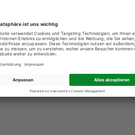
1 81 661 12 70
chricht senden
w.nicca.ch